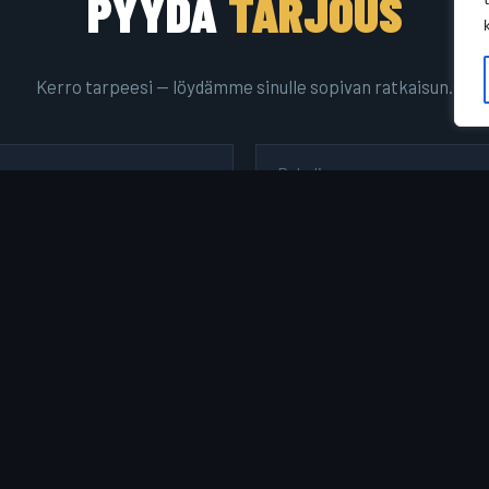
PYYDÄ
TARJOUS
Kerro tarpeesi — löydämme sinulle sopivan ratkaisun.
LÄHETÄ VIESTI →