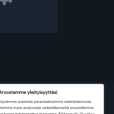
Arvostamme yksityisyyttäsi
Käytämme evästeitä parantaaksemme selainkokemusta.
Voimme myös analysoida verkkoliikennettä sivustollamme
tai tarjota kohdennettua mainontaa. Klikkaamalla "Hyväksy