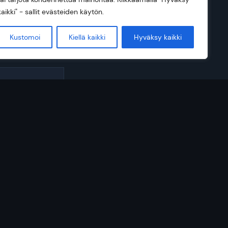
kaikki" - sallit evästeiden käytön.
Kustomoi
Kiellä kaikki
Hyväksy kaikki