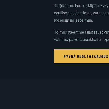
Tarjoamme huollot kilpailukyky
edulliset suodattimet, varaosa
kyseisiin järjestelmiin.
Toimipisteemme sijaitsevat ym
voimme palvella asiakkaita nop
PYYDÄ HUOLTOTARJOU