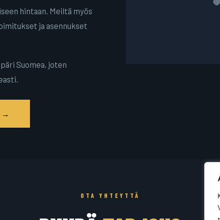
iseen hintaan. Meiltä myös
toimitukset ja asennukset
päri Suomea, joten
easti.
S →
OTA YHTEYTTÄ