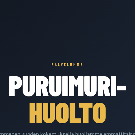
PALVELUMME
PURUIMURI-
HUOLTO
ymmenen vuoden kokemuksella huollamme ammattitaidol